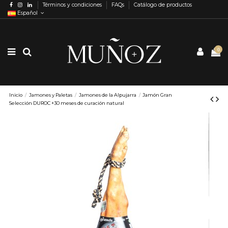
Términos y condiciones
FAQs
Catálogo de productos
Español
0
Inicio
Jamones y Paletas
Jamones de la Alpujarra
Jamón Gran
Selección DUROC +30 meses de curación natural