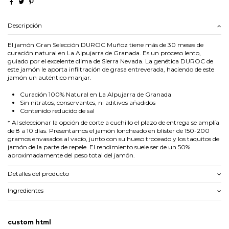
Descripción
El jamón Gran Selección DUROC Muñoz tiene más de 30 meses de
curación natural en La Alpujarra de Granada. Es un proceso lento,
guiado por el excelente clima de Sierra Nevada. La genética DUROC de
este jamón le aporta infiltración de grasa entreverada, haciendo de este
jamón un auténtico manjar.
Curación 100% Natural en La Alpujarra de Granada
Sin nitratos, conservantes, ni aditivos añadidos
Contenido reducido de sal
* Al seleccionar la opción de corte a cuchillo el plazo de entrega se amplía
de 8 a 10 días. Presentamos el jamón loncheado en blíster de 150-200
gramos envasados al vacío, junto con su hueso troceado y los taquitos de
jamón de la parte de repele. El rendimiento suele ser de un 50%
aproximadamente del peso total del jamón.
Detalles del producto
Ingredientes
custom html