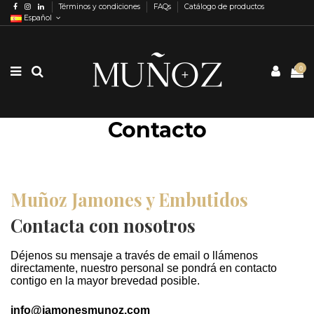
Términos y condiciones
FAQs
Catálogo de productos
Español
0
Contacto
Muñoz Jamones y Embutidos
Contacta con nosotros
Déjenos su mensaje a través de email o llámenos
directamente, n
uestro personal se pondrá en contacto
contigo en la mayor brevedad posible.
info@jamonesmunoz.com