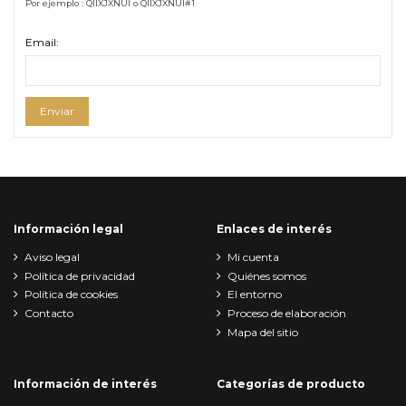
Por ejemplo : QIIXJXNUI o QIIXJXNUI#1
Email:
Enviar
Información legal
Enlaces de interés
Aviso legal
Mi cuenta
Política de privacidad
Quiénes somos
Política de cookies
El entorno
Contacto
Proceso de elaboración
Mapa del sitio
Información de interés
Categorías de producto