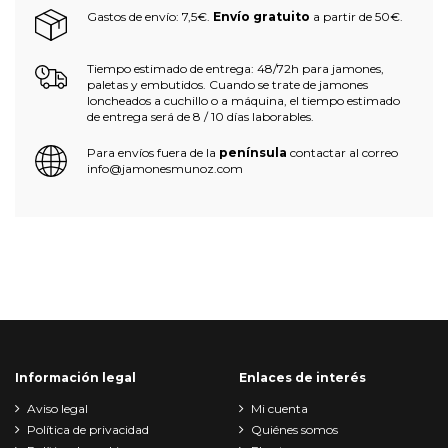
Gastos de envío: 7,5€.
Envío gratuito
a partir de 50€.
Tiempo estimado de entrega: 48/72h para jamones,
paletas y embutidos. Cuando se trate de jamones
loncheados a cuchillo o a máquina, el tiempo estimado
de entrega será de 8 / 10 días laborables.
Para envíos fuera de la
península
contactar al correo
info@jamonesmunoz.com
Información legal
Enlaces de interés
Aviso legal
Mi cuenta
Política de privacidad
Quiénes somos