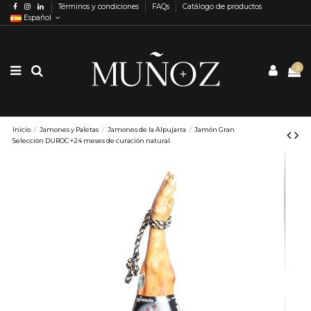
Términos y condiciones
FAQs
Catálogo de productos
Español
0
Inicio
Jamones y Paletas
Jamones de la Alpujarra
Jamón Gran
Selección DUROC +24 meses de curación natural