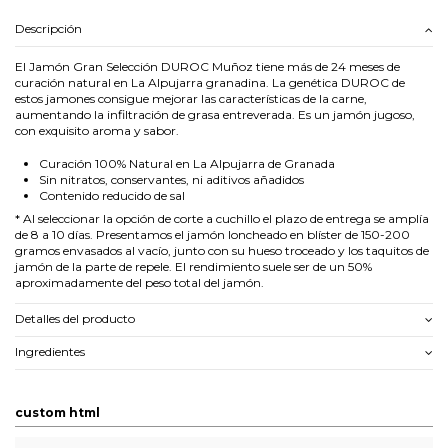
Descripción
El Jamón Gran Selección DUROC Muñoz tiene más de 24 meses de
curación natural en La Alpujarra granadina. La genética DUROC de
estos jamones consigue mejorar las características de la carne,
aumentando la infiltración de grasa entreverada. Es un jamón jugoso,
con exquisito aroma y sabor.
Curación 100% Natural en La Alpujarra de Granada
Sin nitratos, conservantes, ni aditivos añadidos
Contenido reducido de sal
* Al seleccionar la opción de corte a cuchillo el plazo de entrega se amplía
de 8 a 10 días. Presentamos el jamón loncheado en blíster de 150-200
gramos envasados al vacío, junto con su hueso troceado y los taquitos de
jamón de la parte de repele. El rendimiento suele ser de un 50%
aproximadamente del peso total del jamón.
Detalles del producto
Ingredientes
custom html