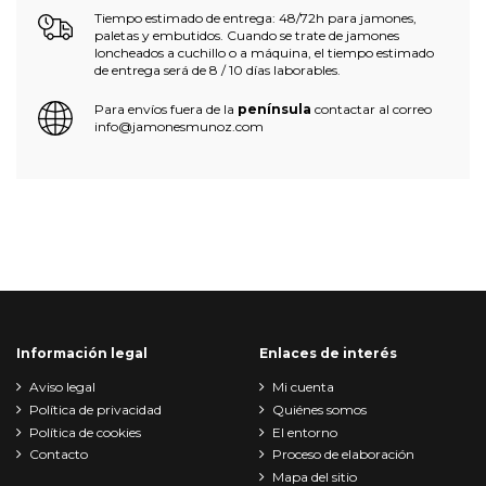
Tiempo estimado de entrega: 48/72h para jamones,
paletas y embutidos. Cuando se trate de jamones
loncheados a cuchillo o a máquina, el tiempo estimado
de entrega será de 8 / 10 días laborables.
Para envíos fuera de la
península
contactar al correo
info@jamonesmunoz.com
Información legal
Enlaces de interés
Aviso legal
Mi cuenta
Política de privacidad
Quiénes somos
Política de cookies
El entorno
Contacto
Proceso de elaboración
Mapa del sitio