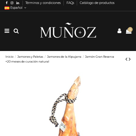
Términos y condiciones
FAQs
Catálogo de productos
Español
0
Inicio
Jamones y Paletas
Jamones de la Alpujarra
Jamón Gran Reserva
+20 meses de curación natural