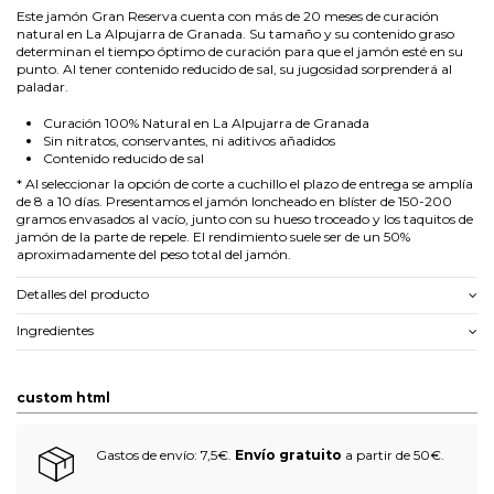
Este jamón Gran Reserva cuenta con más de 20 meses de curación
natural en La Alpujarra de Granada. Su tamaño y su contenido graso
determinan el tiempo óptimo de curación para que el jamón esté en su
punto. Al tener contenido reducido de sal, su jugosidad sorprenderá al
paladar.
Curación 100% Natural en La Alpujarra de Granada
Sin nitratos, conservantes, ni aditivos añadidos
Contenido reducido de sal
* Al seleccionar la opción de corte a cuchillo el plazo de entrega se amplía
de 8 a 10 días. Presentamos el jamón loncheado en blíster de 150-200
gramos envasados al vacío, junto con su hueso troceado y los taquitos de
jamón de la parte de repele. El rendimiento suele ser de un 50%
aproximadamente del peso total del jamón.
Detalles del producto
Ingredientes
custom html
Gastos de envío: 7,5€.
Envío gratuito
a partir de 50€.